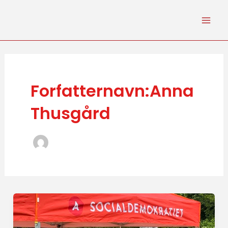
Gå
Mai
til
Men
indholdet
Forfatternavn:Anna
Thusgård