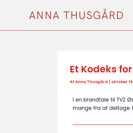
Gå
til
indholdet
Et Kodeks for
Af
Anna Thusgård
/
oktober 19
I en brandtale til TV2 
mange fra at deltage. D