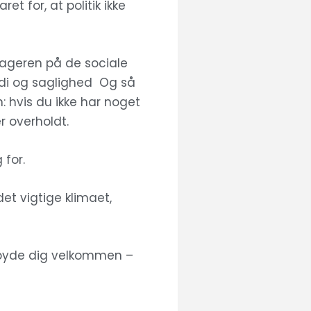
et for, at politik ikke
s ageren på de sociale
di og saglighed Og så
 hvis du ikke har noget
er overholdt.
 for.
det vigtige klimaet,
de byde dig velkommen –