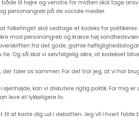
e både til højre og venstre for midten skal tage ansvar
og personangreb på de sociale medier.
 at folketinget skal vedtage et kodeks for politikere
 sikre mod personangreb og kræve høj sandhedsvær
erskriften fra det gode, gamle høfliglighedsslogan:
tie. Og så skal vi selvfølgelig sikre, at kodekset bliv
r, der taler os sammen. For det tror jeg, at vi har brug
øjenhøjde, kan vi diskutere rigtig politik. For mig er 
n leve et lykkeligere liv.
t til at kaste dig ud i debatten. Jeg vil i hvert fal