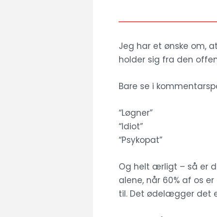
Jeg har et ønske om, at 
holder sig fra den offe
Bare se i kommentarsp
“Løgner”
“Idiot”
“Psykopat”
Og helt ærligt – så er d
alene, når 60% af os er 
til. Det ødelægger det e