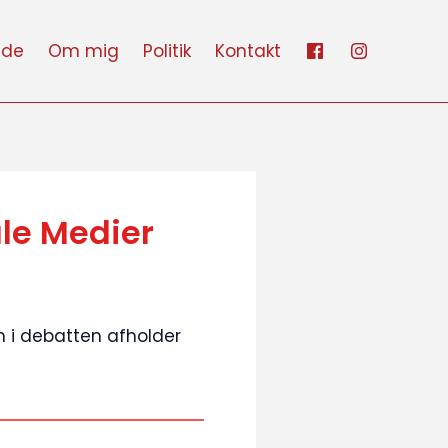
ide
Om mig
Politik
Kontakt
ale Medier
en i debatten afholder